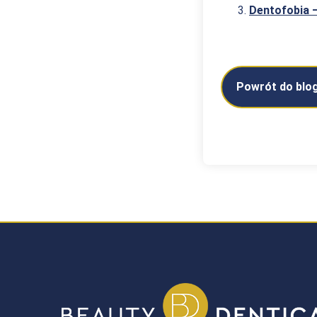
Dentofobia –
Powrót do blo