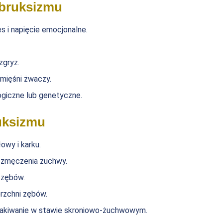
 bruksizmu
s i napięcie emocjonalne.
zgryz.
mięśni żwaczy.
ogiczne lub genetyczne.
uksizmu
owy i karku.
e zmęczenia żuchwy.
 zębów.
erzchni zębów.
skakiwanie w stawie skroniowo-żuchwowym.