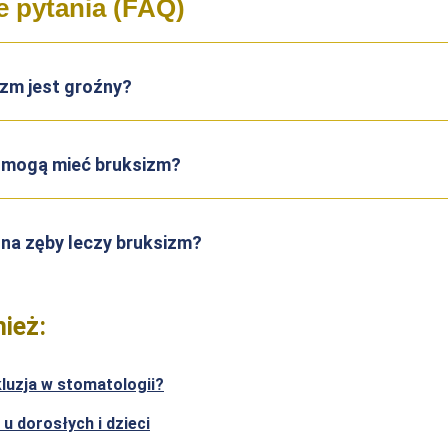
e pytania (FAQ)
izm jest groźny?
i mogą mieć bruksizm?
 na zęby leczy bruksizm?
ież:
luzja w stomatologii?
u dorosłych i dzieci