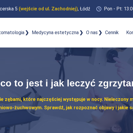
cerska 5
(wejście od ul. Zachodniej)
, Łódź
Pon - Pt: 13:0
tomatologia
Medycyna estetyczna
O nas
Cennik
Ko
co to jest i jak leczyć zgrzyt
e zębami, które najczęściej występuje w nocy. Nieleczony 
iowo-żuchwowym. Sprawdź, jak rozpoznać objawy i jakie s