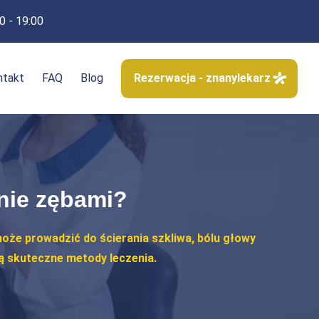
0 - 19:00
ntakt
FAQ
Blog
Rezerwacja - znanylekarz
anie zębami?
może prowadzić do ścierania szkliwa, bólu głowy
ą skuteczne metody leczenia.