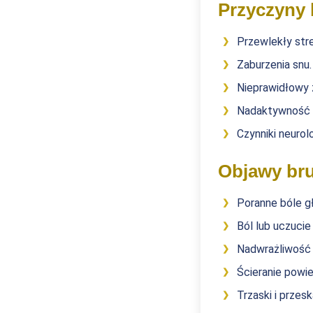
Przyczyny
Przewlekły stre
Zaburzenia snu.
Nieprawidłowy 
Nadaktywność 
Czynniki neurol
Objawy br
Poranne bóle gł
Ból lub uczuci
Nadwrażliwość
Ścieranie powi
Trzaski i prze