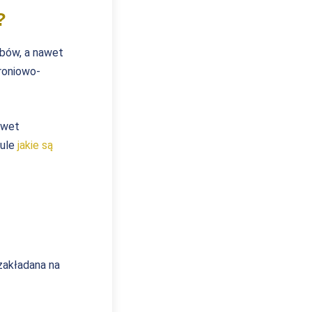
?
ębów, a nawet
roniowo-
awet
kule
jakie są
zakładana na