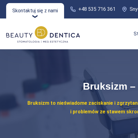
+48 535 716 361
Sny
Skontaktuj się z nami
S
Bruksizm – 
Bruksizm to nieświadome zaciskanie i zgrzytani
i problemów ze stawem skron