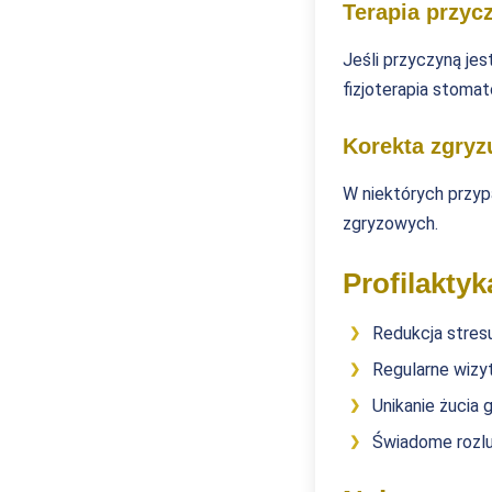
Terapia przy
Jeśli przyczyną jes
fizjoterapia stomat
Korekta zgryz
W niektórych przy
zgryzowych.
Profilaktyk
Redukcja stresu
Regularne wizy
Unikanie żucia 
Świadome rozluź