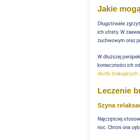
Jakie mogą
Długotrwałe zgrzyt
ich utraty. W zaa
żuchwowym oraz pr
W dłuższej perspe
konieczności ich o
skutki brakujących
Leczenie b
Szyna relaksa
Najczęściej stosow
noc. Chroni ona zęb